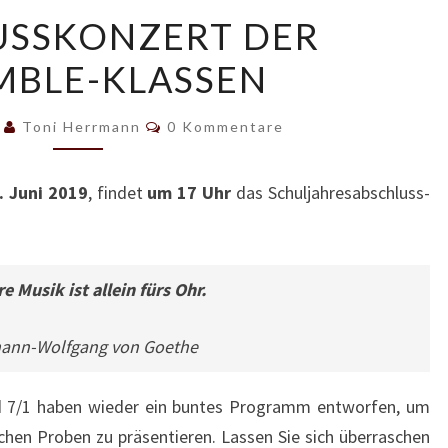
ABSCHLUSSKONZERT
USSKONZERT DER
DER
MBLE-KLASSEN
ENSEMBLE-
KLASSEN
Kommentare
9
Toni Herrmann
0 Kommentare
. Juni 2019
, findet
um 17 Uhr
das Schuljahresabschluss-
e Musik ist allein fürs Ohr.
ann-Wolfgang von Goethe
und 7/1 haben wieder ein buntes Programm entworfen, um
ichen Proben zu präsentieren. Lassen Sie sich überraschen