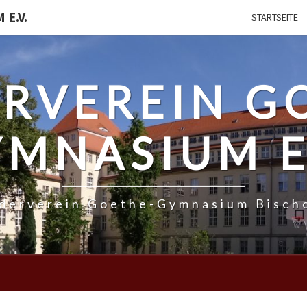
E.V.
STARTSEITE
RVEREIN G
MNASIUM E
rderverein Goethe-Gymnasium Bisch