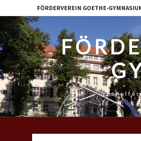
FÖRDERVEREIN GOETHE-GYMNASIUM 
FÖRDE
GY
Schulfö