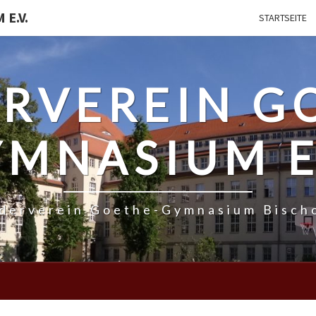
E.V.
STARTSEITE
RVEREIN G
MNASIUM E
rderverein Goethe-Gymnasium Bisch