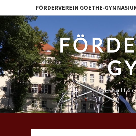
FÖRDERVEREIN GOETHE-GYMNASIUM 
FÖRDE
GY
Schulfö