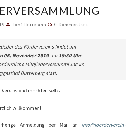
MITGLIEDERVERSAMMLUNG
DERVERSAMMLUNG
Kommentare
019
Toni Herrmann
0 Kommentare
glieder des Fördervereins findet am
m 06. November 2019
um
19:30 Uhr
 ordentliche Mitgliederversammlung im
ggasthof Butterberg statt.
s Vereins und möchten selbst
erzlich willkommen!
orherige Anmeldung per Mail an
info@foerderverein-